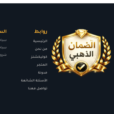
روابط
الس
سياسة
الرئيسية
سياس
من نحن
شروط
كوليكشنز
المتجر
مدونة
الأسئلة الشائعة
تواصل معنا