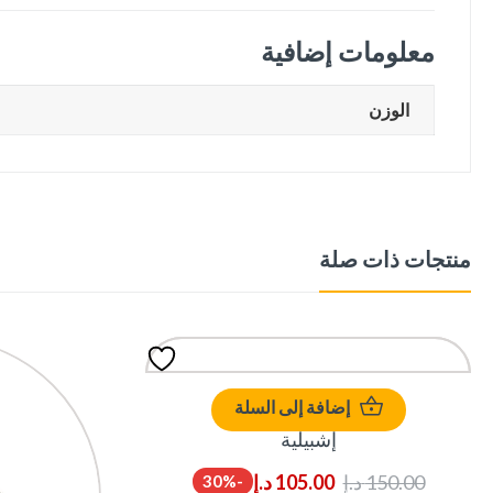
معلومات إضافية
الوزن
منتجات ذات صلة
إضافة إلى السلة
إشبيلية
150.00
د.إ
105.00
د.إ
-30%