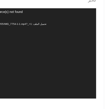
مشغل
rce(s) not found
الفيديو
تحميل الملف: https://alasrarperfumes.com/wp-content/uploads/2026/05/IMG_7754-1-1.mp4?_=1