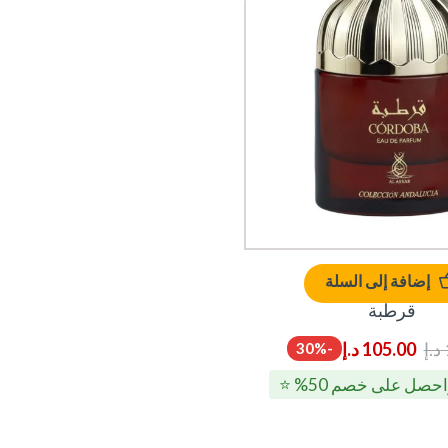
إضافة إلى السلة
قرطبة
د.إ
105.00
د.إ
-30%