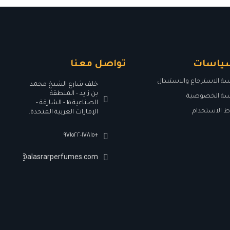
ياسات
تواصل معنا
 الاسترجاع والاستبدال
خلف شارع الشيخ محمد
بن زايد - المنطقة
ة الخصوصية
الصناعية ١٥ - الشارقة -
 الاستخدام
الإمارات العربية المتحدة.
+٩٧١٥٢٢٠١٧٨١٥
Info@alasrarperfumes.com