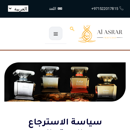
971522017815+
اللغة
تسجيل الدخول
تذكرني
هل نسيت كلمة المرور؟
تسجيل الدخول
إنشاء حساب
سياسة الاسترجاع