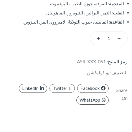
المقدمة
: القرفة، جوزة الطيب، البرغموت.
القلب
: التمر، البرالين، التيوبروز، الماهونيال.
القاعدة
: الفانيليا، حبوب التونكا، الأمبروود، المر، البنزوين.
رمز المنتج:
ASR-XXX-051
التصنيف:
يو كوليكشن
LinkedIn
Twitter
Facebook
Share
On:
WhatsApp