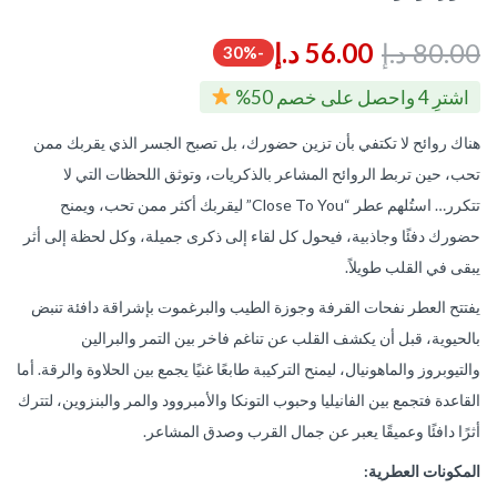
80.00
د.إ
56.00
د.إ
-30%
اشترِ 4 واحصل على خصم 50%
هناك روائح لا تكتفي بأن تزين حضورك، بل تصبح الجسر الذي يقربك ممن
تحب، حين تربط الروائح المشاعر بالذكريات، وتوثق اللحظات التي لا
تتكرر… استُلهم عطر “Close To You” ليقربك أكثر ممن تحب، ويمنح
حضورك دفئًا وجاذبية، فيحول كل لقاء إلى ذكرى جميلة، وكل لحظة إلى أثر
يبقى في القلب طويلاً.
يفتتح العطر نفحات القرفة وجوزة الطيب والبرغموت بإشراقة دافئة تنبض
بالحيوية، قبل أن يكشف القلب عن تناغم فاخر بين التمر والبرالين
والتيوبروز والماهونيال، ليمنح التركيبة طابعًا غنيًا يجمع بين الحلاوة والرقة. أما
القاعدة فتجمع بين الفانيليا وحبوب التونكا والأمبروود والمر والبنزوين، لتترك
أثرًا دافئًا وعميقًا يعبر عن جمال القرب وصدق المشاعر.
المكونات العطرية: