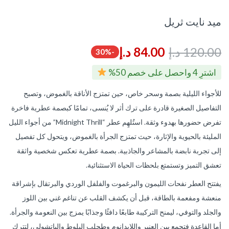
ميد نايت ثريل
120.00
د.إ
84.00
د.إ
-30%
اشترِ 4 واحصل على خصم 50%
للأجواء الليلية بصمة وسحر خاص، حين تمتزج الأناقة بالغموض، وتصبح
التفاصيل الصغيرة قادرة على ترك أثر لا يُنسى، تمامًا كبصمة عطرية فاخرة
تفرض حضورها بهدوء وثقة. استُلهِم عطر “Midnight Thrill” من أجواء الليل
المليئة بالحيوية والإثارة، حيث تمتزج الجرأة بالغموض، ويتحول كل تفصيل
إلى تجربة نابضة بالمشاعر والجاذبية. بصمة عطرية تعكس شخصية واثقة
تعشق التميز وتستمتع بلحظات الحياة الاستثنائية.
يفتتح العطر نفحات الليمون والبرغموت والفلفل الوردي والبرتقال بإشراقة
منعشة ومفعمة بالطاقة، قبل أن يكشف القلب عن تناغم غني بين اللوز
والجلد والتوفي، ليمنح التركيبة طابعًا دافئًا وجذابًا يمزج بين النعومة والجرأة.
أما القاعدة فتجمع بين العنبر واللابدانوم وطحلب البلوط والباتشولي، لتترك