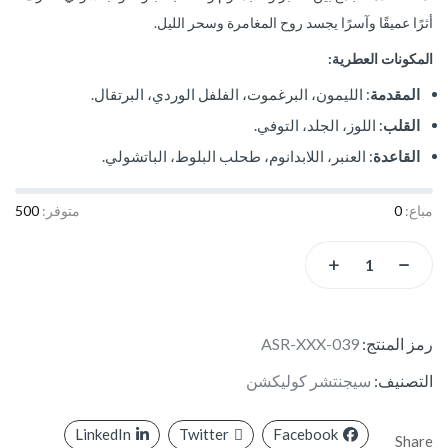
أثرًا عميقًا وآسرًا يجسد روح المغامرة وسحر الليل.
المكونات العطرية:
المقدمة
: الليمون، البرغموت، الفلفل الوردي، البرتقال.
القلب
: اللوز، الجلد، التوفي.
القاعدة
: العنبر، اللابدانوم، طحلب البلوط، الباتشولي.
مباع:
0
متوفر:
500
رمز المنتج:
ASR-XXX-039
التصنيف:
سيجنتشر كوليكشن
LinkedIn
Twitter
Facebook
Share