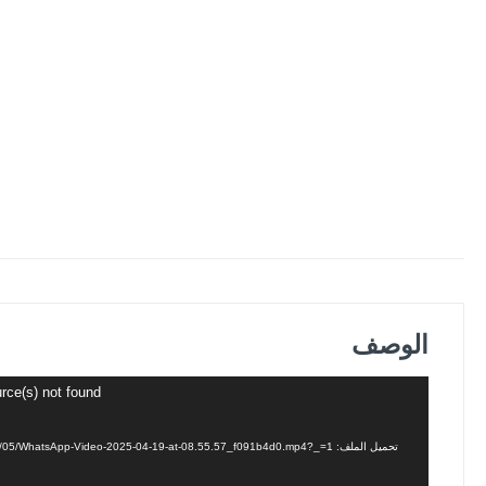
الوصف
مشغل
rce(s) not found
الفيديو
تحميل الملف: https://alasrarperfumes.com/wp-content/uploads/2026/05/WhatsApp-Video-2025-04-19-at-08.55.57_f091b4d0.mp4?_=1