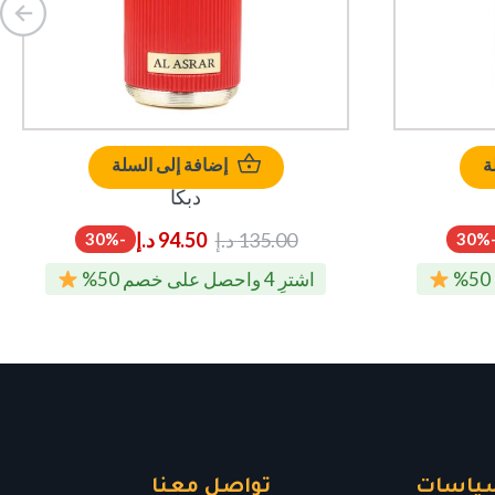
ة
إضافة إلى السلة
دبكا
135.00
د.إ
94.50
د.إ
-30%
-30
اشترِ 4 واحصل على خصم 50%
ياسات
تواصل معنا