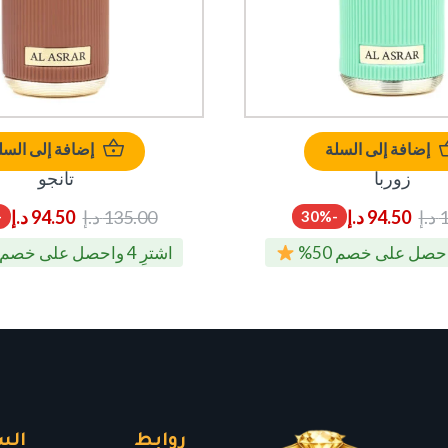
إضافة إلى السلة
إضافة إلى السل
زوربا
تانجو
1
د.إ
94.50
د.إ
135.00
د.إ
94.50
د.إ
%
-30%
اشترِ 4 واحصل على خصم 50%
روابط
الس