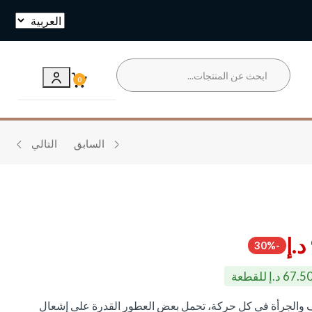
تخطي
0
السابق
التالي
د.إ
-30%
 والجرأة في كل حركة، تحمل بعض العطور القدرة على إشعال