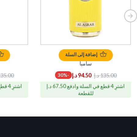
إضافة إلى السلة
سامبا
135.00
د.إ
94.50
د.إ
35.00
-30%
اشترِ 4 قطع في السلة وادفع 67.50 د.إ
للقطعة