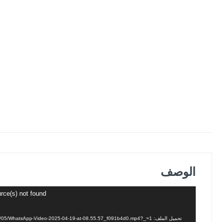
الوصف
مشغل
rce(s) not found
الفيديو
تحميل الملف: https://alasrarperfumes.com/wp-content/uploads/2026/05/WhatsApp-Video-2025-04-19-at-08.55.57_f091b4d0.mp4?_=1