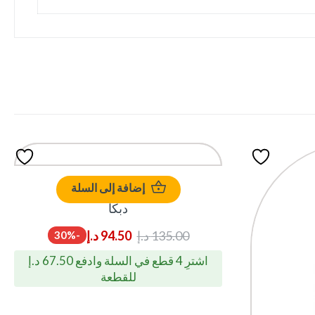
إضافة إلى السلة
دبكا
135.00
د.إ
94.50
د.إ
-30%
اشترِ 4 قطع في السلة وادفع 67.50 د.إ
للقطعة