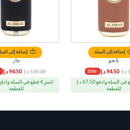
إضافة إلى السلة
إضافة إلى السل
تانجو
چاز
1
د.إ
94.50
د.إ
135.00
د.إ
94.50
د.إ
%
-30%
اشترِ 4 قطع في السلة وادفع 67.50 د.إ
للقطعة
للقطعة