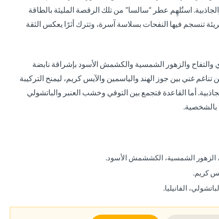
جاذبية. استُلهِم عطر “سالسا” من تلك الرقصة المليئة بالطاقة
يئة تنسجم فيها النفحات بسلاسة آسرة، وتترك أثرًا يعكس الثقة
ي والتفاح والزهور الشمسية والكشمش الأسود بإشراقة نابضة
تناغم غني بين جوز الهند والياسمين والآيس كريم، ليمنح التركيبة
الجاذبية. أما القاعدة فتجمع بين التوفي وخشب العنبر والباتشولي
ًا بالشخصية.
ح، الزهور الشمسية، الكششمش الأسود.
يس كريم.
باتشولي، الفانيليا.