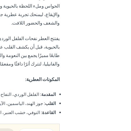
الحواس وملء اللحظة بالحيوية وال
والإيقاع، ليمنحك تجربة عطرية جر
والشغف والحضور اللافت.
يفتتح العطر نفحات الفلفل الورد
بالحيوية، قبل أن يكشف القلب عن 
طابعًا مميزًا يجمع بين النعومة و
والفانيليا، لتترك أثرًا دافئًا ومفعم
المكونات العطرية:
المقدمة
: الفلفل الوردي، التفا
القلب
: جوز الهند، الياسمين، الآ
القاعدة
: التوفي، خشب العنبر، ال