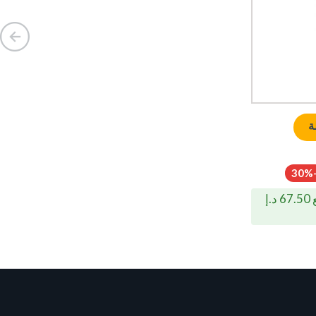
ة
-30
اشترِ 4 قطع في السلة وادفع 67.50 د.إ