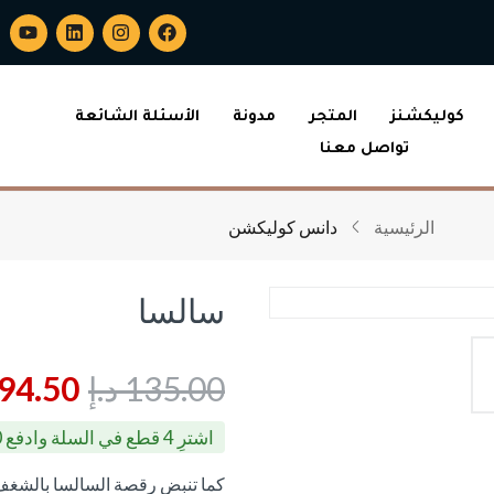
كوليكشنز
المتجر
مدونة
الأسئلة الشائعة
تواصل معنا
الرئيسية
دانس كوليكشن
سالسا
135.00
د.إ
94.50
اشترِ 4 قطع في السلة وادفع 67.50 د.إ للقطعة
كما تنبض رقصة السالسا بالشغف